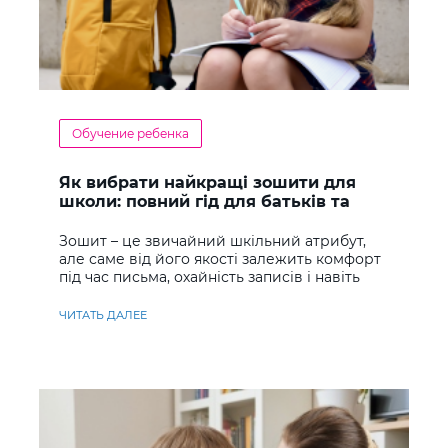
Обучение ребенка
Як вибрати найкращі зошити для
школи: повний гід для батьків та
учнів
Зошит – це звичайний шкільний атрибут,
але саме від його якості залежить комфорт
під час письма, охайність записів і навіть
ставлення до навчання
ЧИТАТЬ ДАЛЕЕ