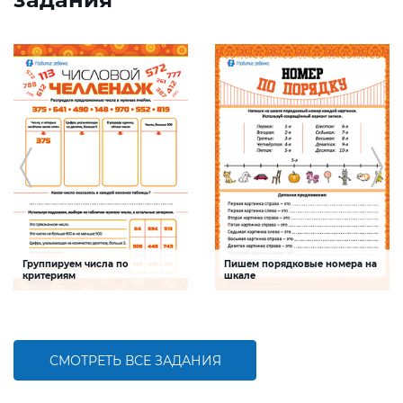
Группируем числа по
Пишем порядковые номера на
критериям
шкале
Задание будет способствовать
Задание будет способствовать
формированию математической
развитию математической и речевой
компетентности, обобщению
компетентностей детей,
знаний о составе трехзначных чисел
совершенствованию умения
работать с числами первого десятка
СМОТРЕТЬ ВСЕ ЗАДАНИЯ
БОЛЬШЕ
БОЛЬШЕ