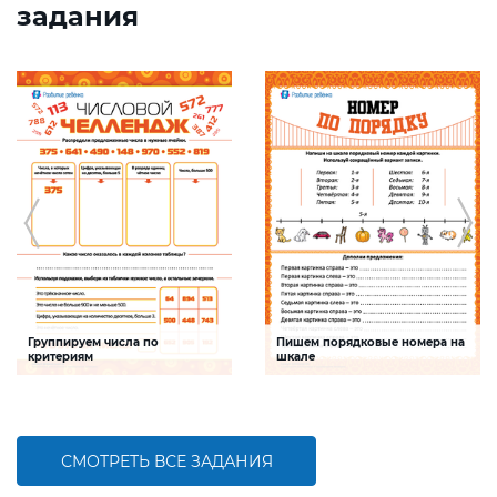
задания
Группируем числа по
Пишем порядковые номера на
критериям
шкале
Задание будет способствовать
Задание будет способствовать
формированию математической
развитию математической и речевой
компетентности, обобщению
компетентностей детей,
знаний о составе трехзначных чисел
совершенствованию умения
работать с числами первого десятка
СМОТРЕТЬ ВСЕ ЗАДАНИЯ
БОЛЬШЕ
БОЛЬШЕ