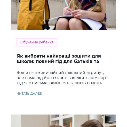
Обучение ребенка
Як вибрати найкращі зошити для
школи: повний гід для батьків та
учнів
Зошит – це звичайний шкільний атрибут,
але саме від його якості залежить комфорт
під час письма, охайність записів і навіть
ставлення до навчання
ЧИТАТЬ ДАЛЕЕ