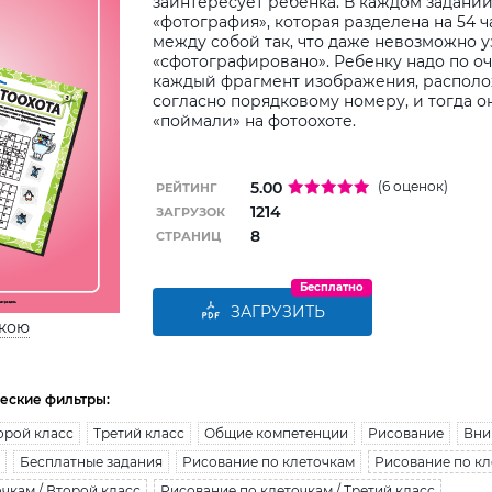
заинтересует ребенка. В каждом задании
«фотография», которая разделена на 54 
между собой так, что даже невозможно уз
«сфотографировано». Ребенку надо по о
каждый фрагмент изображения, располо
согласно порядковому номеру, и тогда он
«поймали» на фотоохоте.
5.00
(6 оценок)
РЕЙТИНГ
1214
ЗАГРУЗОК
8
СТРАНИЦ
Бесплатно
ЗАГРУЗИТЬ
ькою
еские фильтры:
орой класс
Третий класс
Общие компетенции
Рисование
Вни
Бесплатные задания
Рисование по клеточкам
Рисование по кл
чкам / Второй класс
Рисование по клеточкам / Третий класс