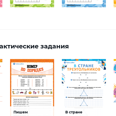
актические задания
Пишем
В стране