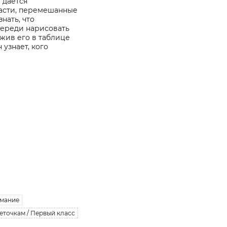
 дается
части, перемешанные
нать, что
череди нарисовать
жив его в таблице
 узнает, кого
мание
еточкам / Первый класс