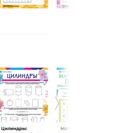
Цилиндры:
Математический
Счаст