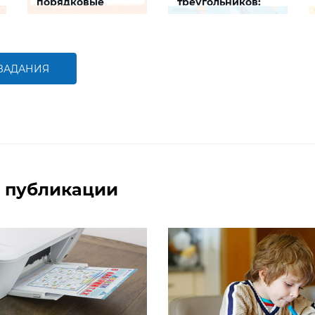
порядковые
треугольников:
номера на шкале
развиваем логику
Задание будет
Задание будет
способствовать развитию
способствовать развитию
математической и
логического мышления
речевой компетентностей
детей,
 ЗАДАНИЯ
совершенствованию
умения работать с
БОЛЬШЕ
БОЛЬШЕ
числами первого десятка
 публикации