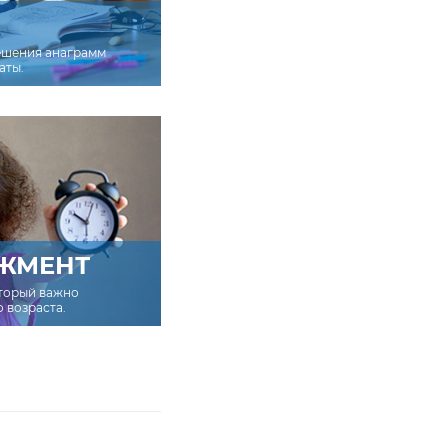
ешения анаграмм
аты.
ЖМЕНТ
оторый важно
о возраста.