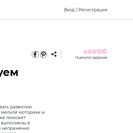
Вход
/
Регистрация
Оцените задание
уем
овать развитию
, мелкой моторики и
кже поможет
я выполнены в
я непременно