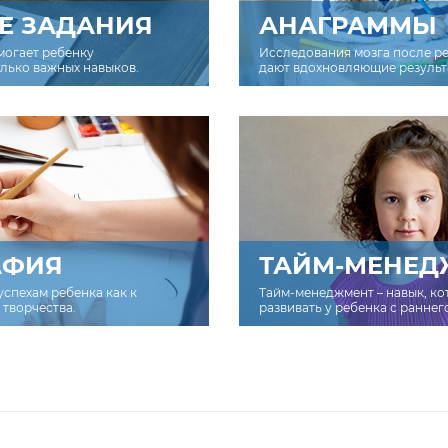
Е ЗАДАНИЯ
АНАГРАММЫ
могает ребенку
Исследования мозга после р
олько важных навыков.
дают вдохновляющие результ
АФИЯ
ТАЙМ-МЕНЕД
успехам ребенка как к
Тайм-менеджмент – навык, к
творчества.
развивать у ребенка с раннег