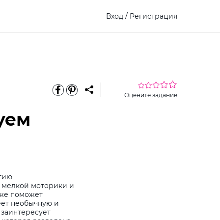
Вход
/
Регистрация
Оцените задание
уем
итию
, мелкой моторики и
кже поможет
еет необычную и
 заинтересует