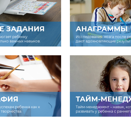
Е ЗАДАНИЯ
АНАГРАММЫ
могает ребенку
Исследования мозга после р
олько важных навыков.
дают вдохновляющие результ
АФИЯ
ТАЙМ-МЕНЕД
успехам ребенка как к
Тайм-менеджмент – навык, к
творчества.
развивать у ребенка с раннег