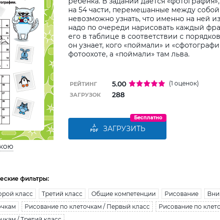
ребенка. В задании дается «фотография»
на 54 части, перемешанные между собой 
невозможно узнать, что именно на ней и
надо по очереди нарисовать каждый фр
его в таблице в соответствии с порядко
он узнает, кого «поймали» и «сфотограф
фотоохоте, а «поймали» там льва.
5.00
(1 оценок)
РЕЙТИНГ
288
ЗАГРУЗОК
Бесплатно
ЗАГРУЗИТЬ
ькою
еские фильтры:
орой класс
Третий класс
Общие компетенции
Рисование
Вни
очкам
Рисование по клеточкам / Первый класс
Рисование по клето
чкам / Третий класс