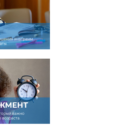
ешения анаграмм
аты.
ЖМЕНТ
оторый важно
о возраста.