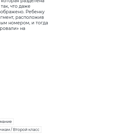
, которая разделена
так, что даже
зображено. Ребенку
агмент, расположив
вым номером, и тогда
ировали» на
мание
чкам / Второй класс