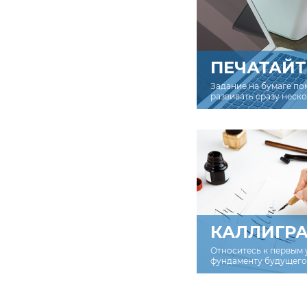
ПЕЧАТАЙТ
Задание на бумаге по
развивать сразу неск
КАЛЛИГР
Относитесь к первым 
фундаменту будущего 