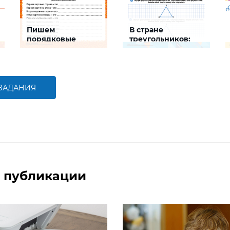
Пишем
В стране
порядковые
треугольников:
номера на шкале
развиваем логику
Задание будет
Задание будет
способствовать развитию
способствовать развитию
математической и
логического мышления
речевой компетентностей
детей,
 ЗАДАНИЯ
совершенствованию
умения работать с
БОЛЬШЕ
БОЛЬШЕ
числами первого десятка
 публикации