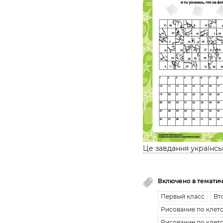
Це завдання українс
Включено в тематич
Первый класс
Вт
Рисование по клет
Рисование по клето