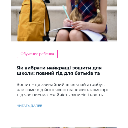
Обучение ребенка
Як вибрати найкращі зошити для
школи: повний гід для батьків та
учнів
Зошит – це звичайний шкільний атрибут,
але саме від його якості залежить комфорт
під час письма, охайність записів і навіть
ставлення до навчання
ЧИТАТЬ ДАЛЕЕ