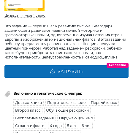
Це завдання українською
Это задание — первый шаг к развитию письма. Благодаря
заданию дети развивают навыки мелкой моторики и
графомоторные навыки, одновременно изучая названия стран
Европы и изображения их национальных флагов. В этом задании
ребенку предлагается разрисовать флаг Швеции следуя за
цветным примером. Работая над заданием раскраски, ребенок
также будет приобретать такие важные навыки, как
исполнительность, целеустремленность и самодисциплина.
Бесплатно
ЗАГРУЗИТЬ
Включено в тематические фильтры:
Дошкольники
Подготовка к школе
Первый класс
Второй класс
Обучающие раскраски
Бесплатные задания
Окружающий мир
Страны и флаги
4 года
5 лет
6 лет