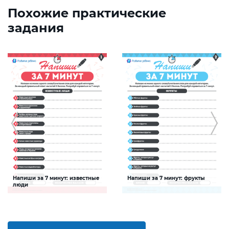
Похожие практические
задания
Напиши за 7 минут: известные
Напиши за 7 минут: фрукты
люди
Задание будет способствовать
Задание будет способствовать
расширению словарного запаса и
расширению словарного запаса и
активизации познавательной
активизации познавательной
деятельности детей
деятельности детей