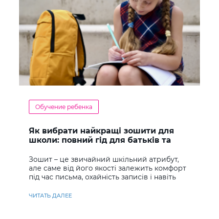
Обучение ребенка
Як вибрати найкращі зошити для
школи: повний гід для батьків та
учнів
Зошит – це звичайний шкільний атрибут,
але саме від його якості залежить комфорт
під час письма, охайність записів і навіть
ставлення до навчання
ЧИТАТЬ ДАЛЕЕ