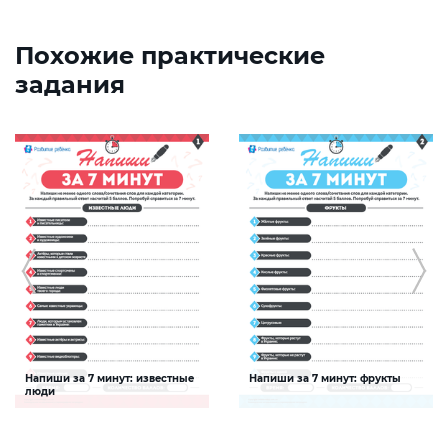
Похожие практические
задания
Напиши за 7 минут: известные
Напиши за 7 минут: фрукты
люди
Задание будет способствовать
Задание будет способствовать
расширению словарного запаса и
расширению словарного запаса и
активизации познавательной
активизации познавательной