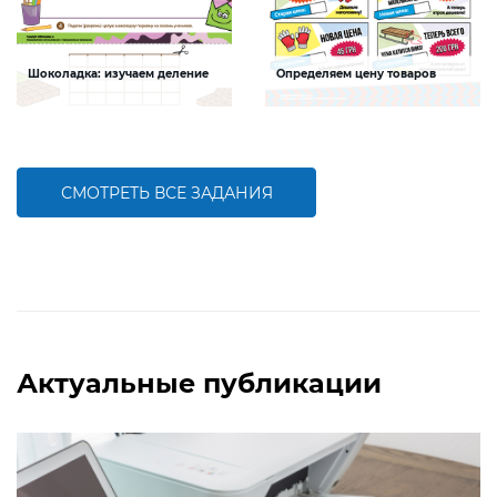
Шоколадка: изучаем деление
Определяем цену товаров
Задание будет способствовать
Задание будет способствовать
формированию навыков деления
формированию математической
компетентности детей, развитию
умения решать задачи на
нахождение дроби от числа
СМОТРЕТЬ ВСЕ ЗАДАНИЯ
БОЛЬШЕ
БОЛЬШЕ
Актуальные публикации