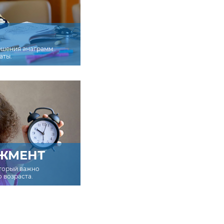
ешения анаграмм
аты.
ЖМЕНТ
оторый важно
о возраста.