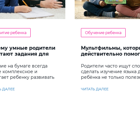
витие ребенка
Обучение ребенка
ему умные родители
Мультфильмы, котор
тают задания для
действительно помо
енка
детям учить английс
ие на бумаге всегда
Родители часто ищут сп
е комплексное и
сделать изучение языка 
гает ребенку развивать
ребёнка не только полез
у несколько важных
но и увлекательным
ков
Ь ДАЛЕЕ
ЧИТАТЬ ДАЛЕЕ