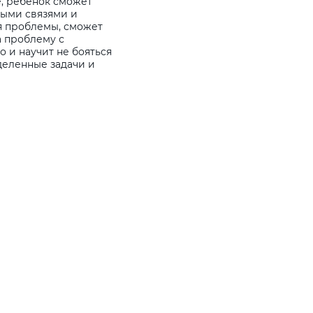
е, ребенок сможет
ыми связями и
 проблемы, сможет
а проблему с
о и научит не бояться
деленные задачи и