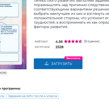
личностного развития. Выполняя задани
поразмышлять над причинно-следственн
соответствующими вариантами решения
выбрать наилучшее из них и взглянуть н
положительной стороны, что успокоит ег
трудностей, а воспринимать их как опре
факторы развития.
4.56
(9 оценок)
РЕЙТИНГ
2528
ЗАГРУЗОК
Бесплатно
ЗАГРУЗИТЬ
ькою
е программы:
сса
Задания на лето после 4 класса