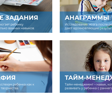
Е ЗАДАНИЯ
АНАГРАММЫ
могает ребенку
Исследования мозга после р
олько важных навыков.
дают вдохновляющие результ
АФИЯ
ТАЙМ-МЕНЕД
успехам ребенка как к
Тайм-менеджмент – навык, к
творчества.
развивать у ребенка с раннег