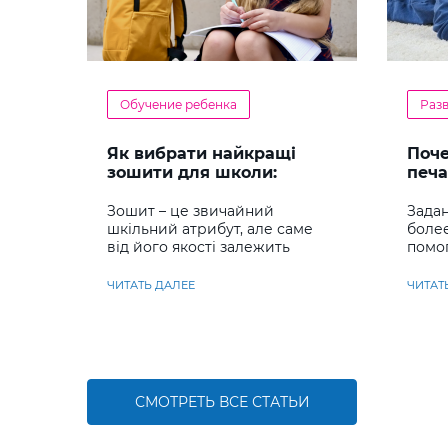
Обучение ребенка
Раз
Як вибрати найкращі
Поч
зошити для школи:
печа
повний гід для батьків та
реб
учнів
Зошит – це звичайний
Задан
шкільний атрибут, але саме
боле
від його якості залежить
помо
комфорт під час письма,
сраз
охайність записів і навіть
навы
ЧИТАТЬ ДАЛЕЕ
ЧИТАТ
ставлення до навчання
СМОТРЕТЬ ВСЕ СТАТЬИ