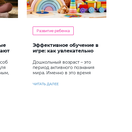
Развитие ребенка
ые
Эффективное обучение в
гают
игре: как увлекательно
кий
развивать логику у
дошкольников
особ
Дошкольный возраст – это
для
период активного познания
ным,
мира. Именно в это время
ребенок учится
анализировать и находить
ЧИТАТЬ ДАЛЕЕ
решения