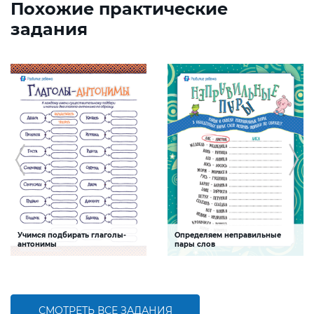
Похожие практические
задания
Учимся подбирать глаголы-
Определяем неправильные
антонимы
пары слов
Задание будет способствовать
Задание будет способствовать
формированию речевой
формированию речевой и
компетентности детей, углублению
естественнонаучной
знаний об антонимах
компетентностей, развитию умения
анализировать
СМОТРЕТЬ ВСЕ ЗАДАНИЯ