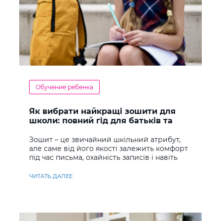
Обучение ребенка
Як вибрати найкращі зошити для
школи: повний гід для батьків та
учнів
Зошит – це звичайний шкільний атрибут,
але саме від його якості залежить комфорт
під час письма, охайність записів і навіть
ставлення до навчання
ЧИТАТЬ ДАЛЕЕ