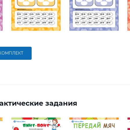
 КОМПЛЕКТ
актические задания