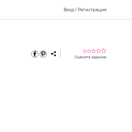
Вход
/
Регистрация
Оцените задание
еріть
Виберите
Как это
премиум
ину
ребенка
работает?
доступ