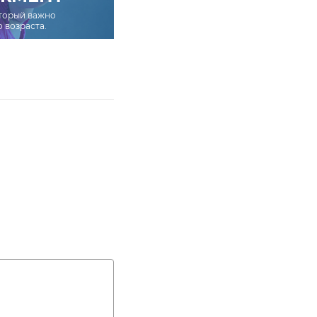
оторый важно
о возраста.