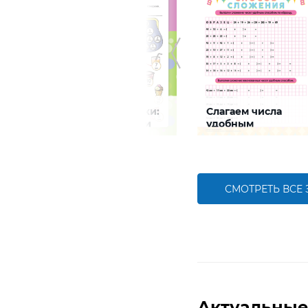
Делаем покупки:
Слагаем числа
аем
считаем деньги
удобным
способом
Задание будет
Задание будет
способствовать
способствовать
формированию навыков
формированию
сложения
математической
компетентности,
СМОТРЕТЬ ВСЕ
развивать умение решать
примеры в несколько
БОЛЬШЕ
БОЛЬШЕ
действий
Актуальные