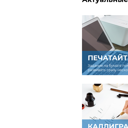
ПЕЧАТАЙТ
Задание на бумаге по
развивать сразу неск
КАЛЛИГР