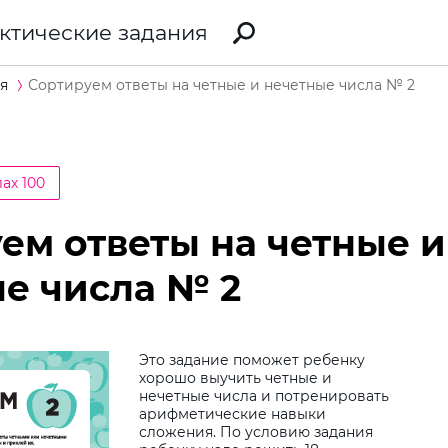
ктические задания
я
Сортируем ответы на четные и нечетные числа № 2
ах 100
ем ответы на четные и
е числа № 2
Это задание поможет ребенку
хорошо выучить четные и
нечетные числа и потренировать
Виб
арифметические навыки
сложения. По условию задания
дит