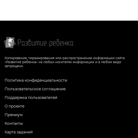
Копирование, тиражирование или распространение информации сайта
«Развитие ребенка» на любых носителях информации и в любом виде
запрещено.
Политика конфиденциальности
Пользовательское соглашение
Поддержка пользователей
О проекте
Премиум
Контакты
Карта заданий