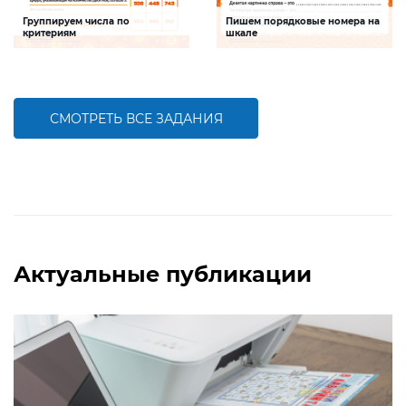
Группируем числа по
Пишем порядковые номера на
критериям
шкале
Задание будет способствовать
Задание будет способствовать
формированию математической
развитию математической и речевой
компетентности, обобщению
компетентностей детей,
знаний о составе трехзначных чисел
совершенствованию умения
работать с числами первого десятка
СМОТРЕТЬ ВСЕ ЗАДАНИЯ
БОЛЬШЕ
БОЛЬШЕ
Актуальные публикации