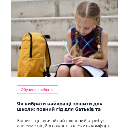
Обучение ребенка
Як вибрати найкращі зошити для
школи: повний гід для батьків та
учнів
Зошит – це звичайний шкільний атрибут,
але саме від його якості залежить комфорт