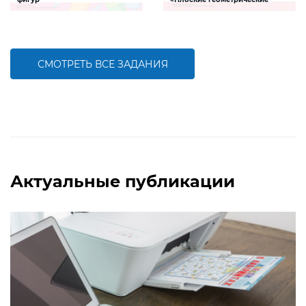
фигуры»
Задание будет способствовать
Задание, которое поможет ребенку
развитию пространственного
научиться различать плоские
мышления
геометрические фигуры, а также
закрепить правописание их
названий
СМОТРЕТЬ ВСЕ ЗАДАНИЯ
БОЛЬШЕ
БОЛЬШЕ
Актуальные публикации