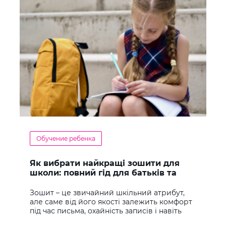
Обучение ребенка
Як вибрати найкращі зошити для
школи: повний гід для батьків та
учнів
Зошит – це звичайний шкільний атрибут,
але саме від його якості залежить комфорт
під час письма, охайність записів і навіть
ставлення до навчання