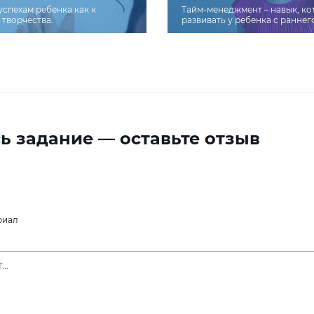
успехам ребенка как к
Тайм-менеджмент – навык, к
творчества.
развивать у ребенка с раннег
ь задание — оставьте отзыв
риал