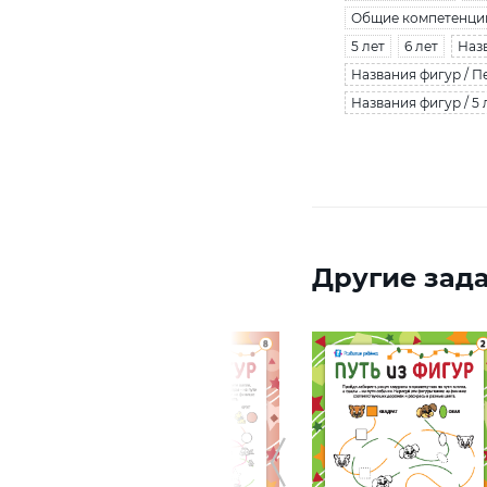
Общие компетенци
5 лет
6 лет
Наз
Названия фигур / П
Названия фигур / 5 
Другие зада