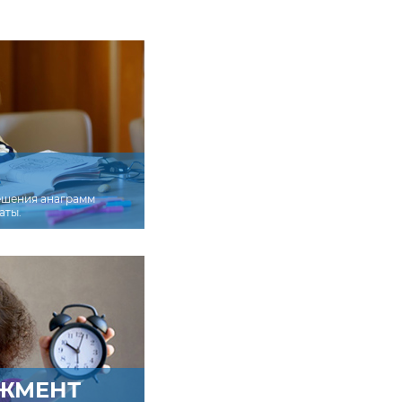
ешения анаграмм
аты.
ЖМЕНТ