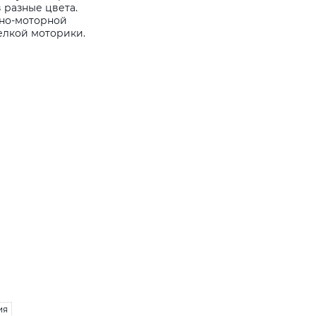
 разные цвета.
ьно-моторной
елкой моторики.
ия