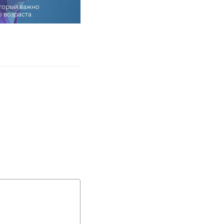
оторый важно
о возраста.