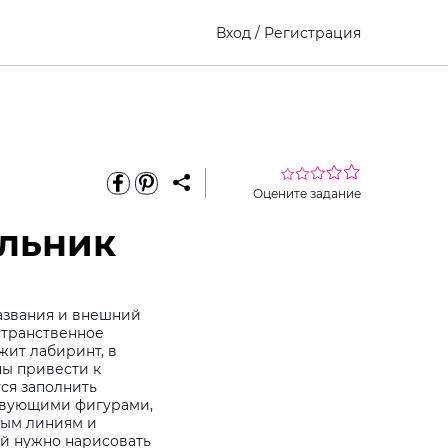
Вход
/
Регистрация
Оцените задание
ольник
азвания и внешний
странственное
жит лабиринт, в
ны привести к
ся заполнить
твующими фигурами,
ным линиям и
ей нужно нарисовать