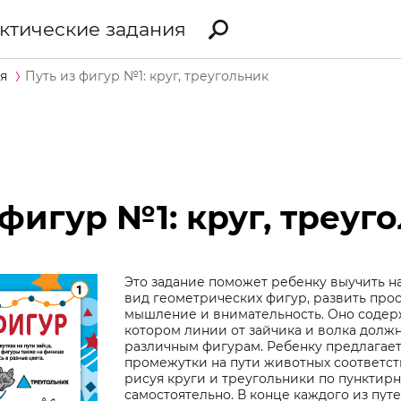
ктические задания
я
Путь из фигур №1: круг, треугольник
 фигур №1: круг, треуг
Это задание поможет ребенку выучить н
вид геометрических фигур, развить про
мышление и внимательность. Оно содер
котором линии от зайчика и волка долж
различным фигурам. Ребенку предлагает
промежутки на пути животных соответс
рисуя круги и треугольники по пунктир
самостоятельно. В конце каждого из пут