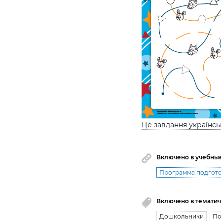
Це завдання українс
Включено в учебны
Программа подгото
Включено в тематич
Дошкольники
По