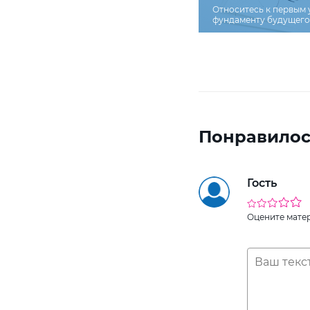
Относитесь к первым 
фундаменту будущего 
Понравилос
Гость
Оцените мате