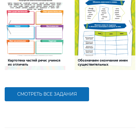
Картотека частей речи: учимся
Обозначаем окончание имен
их отличать
существительных
Задание будет способствовать
Задание будет способствовать
закреплению знаний о
формированию речевой
самостоятельных частях речи
компетентности детей, развитию
умения определять окончание в
именах существительных
СМОТРЕТЬ ВСЕ ЗАДАНИЯ
БОЛЬШЕ
БОЛЬШЕ