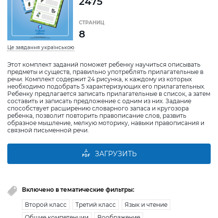
2475
СТРАНИЦ
8
Це завдання українською
Этот комплект заданий поможет ребенку научиться описывать
предметы и существ, правильно употреблять прилагательные в
речи. Комплект содержит 24 рисунка, к каждому из которых
необходимо подобрать 5 характеризующих его прилагательных.
Ребенку предлагается записать прилагательные в список, а затем
составить и записать предложение с одним из них. Задание
способствует расширению словарного запаса и кругозора
ребенка, позволит повторить правописание слов, развить
образное мышление, мелкую моторику, навыки правописания и
связной письменной речи.
ЗАГРУЗИТЬ
Включено в тематические фильтры:
Второй класс
Третий класс
Язык и чтение
Общие компетенции
Воображение