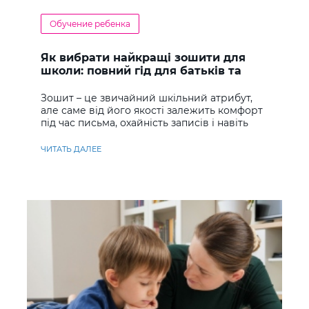
Обучение ребенка
Як вибрати найкращі зошити для
школи: повний гід для батьків та
учнів
Зошит – це звичайний шкільний атрибут,
але саме від його якості залежить комфорт
під час письма, охайність записів і навіть
ставлення до навчання
ЧИТАТЬ ДАЛЕЕ