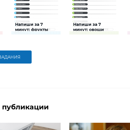
Напиши за 7
Напиши за 7
минут: фрукты
минут: овощи
Задание будет
Задание будет
способствовать
способствовать
расширению словарного
расширению словарного
запаса и активизации
запаса и активизации
познавательной
познавательной
 ЗАДАНИЯ
деятельности детей
деятельности детей
БОЛЬШЕ
БОЛЬШЕ
 публикации