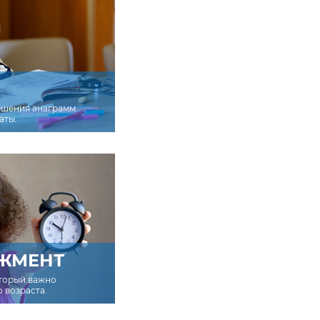
ешения анаграмм
аты.
ЖМЕНТ
оторый важно
о возраста.