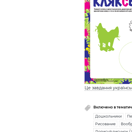
Це завдання українс
Включено в тематич
Дошкольники
Пе
Рисование
Вооб
Дорисуй рисунок /