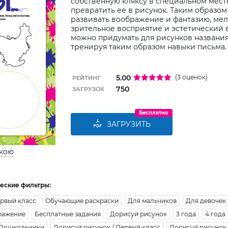
собственную кляксу в специальном месте
превратить ее в рисунок. Таким образом
развивать воображение и фантазию, мел
зрительное восприятие и эстетический 
можно придумать для рисунков названия 
тренируя таким образом навыки письма.
5.00
(3 оценок)
РЕЙТИНГ
750
ЗАГРУЗОК
Бесплатно
ЗАГРУЗИТЬ
ькою
еские фильтры:
рвый класс
Обучающие раскраски
Для мальчиков
Для девочек
ражение
Бесплатные задания
Дорисуй рисунок
3 года
4 года
 Дошкольники
Дорисуй рисунок / Первый класс
Дорисуй рисунок 