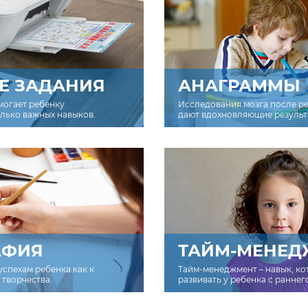
Е ЗАДАНИЯ
АНАГРАММЫ
могает ребенку
Исследования мозга после р
олько важных навыков.
дают вдохновляющие результ
АФИЯ
ТАЙМ-МЕНЕД
успехам ребенка как к
Тайм-менеджмент – навык, к
творчества.
развивать у ребенка с раннег