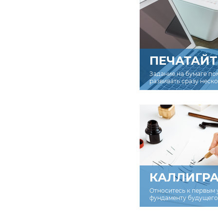
ПЕЧАТАЙТ
Задание на бумаге по
развивать сразу неск
КАЛЛИГР
Относитесь к первым 
фундаменту будущего 