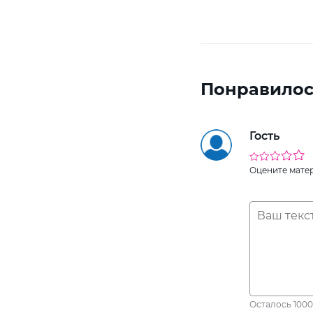
Понравилос
Гость
Оцените мате
Осталось
1000