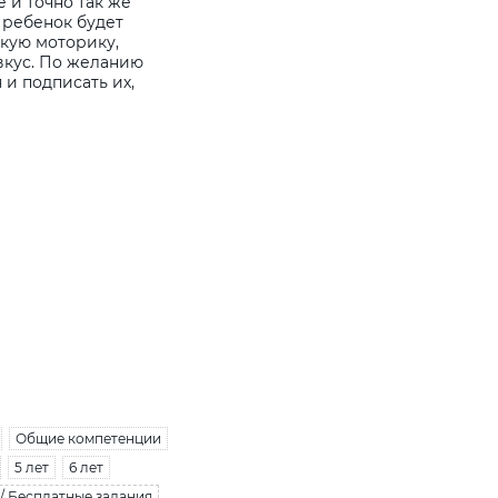
 и точно так же
 ребенок будет
кую моторику,
вкус. По желанию
и подписать их,
Общие компетенции
5 лет
6 лет
/ Бесплатные задания