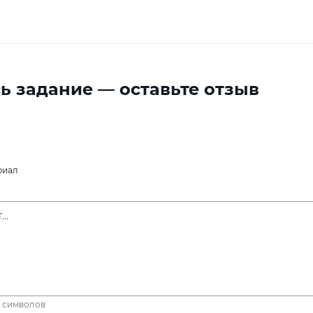
ь задание — оставьте отзыв
риал
символов