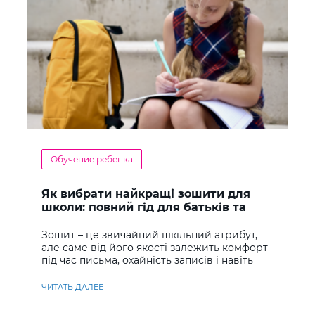
Обучение ребенка
Як вибрати найкращі зошити для
школи: повний гід для батьків та
учнів
Зошит – це звичайний шкільний атрибут,
але саме від його якості залежить комфорт
під час письма, охайність записів і навіть
ставлення до навчання
ЧИТАТЬ ДАЛЕЕ