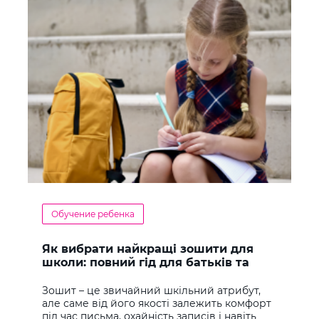
Обучение ребенка
Як вибрати найкращі зошити для
школи: повний гід для батьків та
учнів
Зошит – це звичайний шкільний атрибут,
але саме від його якості залежить комфорт
під час письма, охайність записів і навіть