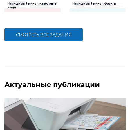
Напиши за 7 минут: известные
Напиши за 7 минут: фрукты
люди
Задание будет способствовать
Задание будет способствовать
расширению словарного запаса и
расширению словарного запаса и
активизации познавательной
активизации познавательной
деятельности детей
деятельности детей
СМОТРЕТЬ ВСЕ ЗАДАНИЯ
БОЛЬШЕ
БОЛЬШЕ
Актуальные публикации