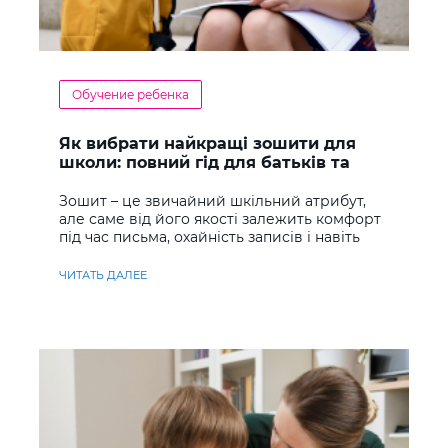
Обучение ребенка
Як вибрати найкращі зошити для
школи: повний гід для батьків та
учнів
Зошит – це звичайний шкільний атрибут,
але саме від його якості залежить комфорт
під час письма, охайність записів і навіть
ставлення до навчання
ЧИТАТЬ ДАЛЕЕ