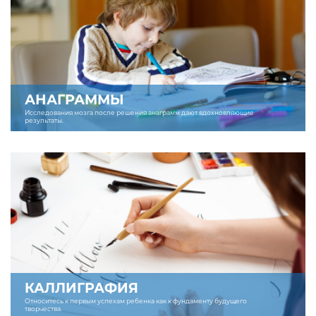
АНАГРАММЫ
Исследования мозга после решения анаграмм дают вдохновляющие
результаты.
КАЛЛИГРАФИЯ
Относитесь к первым успехам ребенка как к фундаменту будущего
творчества.