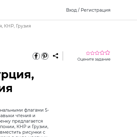
Вход
/
Регистрация
, КНР, Грузия
Оцените задание
урция,
ия
ональными флагами 5-
навыки чтения и
бенку предлагается
понии, КНР и Грузии,
овместить рисунки с