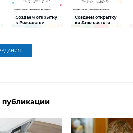
Создаем открытку
Создаем открытку
к Рождеству
ко Дню святого
Валентина
Задание, которое поможет
Задание, которое поможет
ребенку создать
ребенку создать
интересную и яркую
интересную и яркую
открытку к Рождеству
открытку ко Дню святого
Валентина
 ЗАДАНИЯ
БОЛЬШЕ
БОЛЬШЕ
 публикации