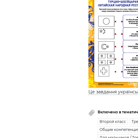
Це завдання українс
Включено в тематич
Второй класс
Тре
Общие компетенци
Для мальчиков / Тр