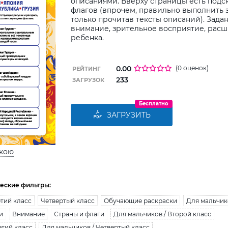
описаниями. Вверху страницы есть подск
флагов (впрочем, правильно выполнить 
только прочитав тексты описаний). Зада
внимание, зрительное восприятие, расш
ребенка.
0.00
(0 оценок)
РЕЙТИНГ
233
ЗАГРУЗОК
Бесплатно
ЗАГРУЗИТЬ
ькою
еские фильтры:
тий класс
Четвертый класс
Обучающие раскраски
Для мальчик
и
Внимание
Страны и флаги
Для мальчиков / Второй класс
етий класс
Для мальчиков / Четвертый класс