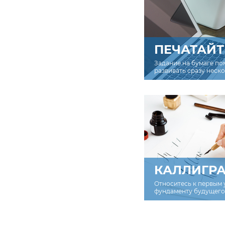
ПЕЧАТАЙТ
Задание на бумаге по
развивать сразу неск
КАЛЛИГР
Относитесь к первым 
фундаменту будущего 