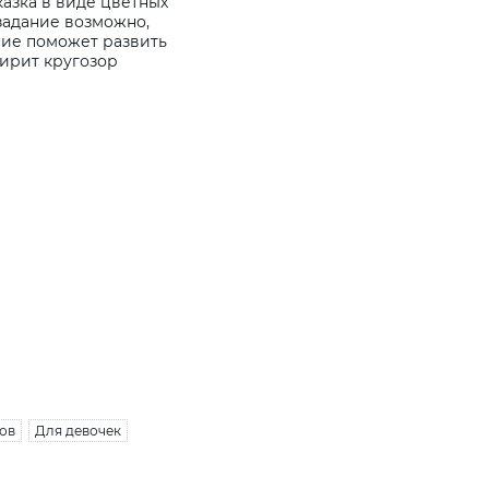
азка в виде цветных
задание возможно,
ние поможет развить
ирит кругозор
ов
Для девочек