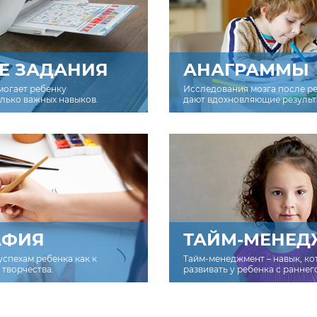
Е ЗАДАНИЯ
АНАГРАММЫ
могает ребенку
Исследования мозга после р
олько важных навыков.
дают вдохновляющие результ
АФИЯ
ТАЙМ-МЕНЕД
успехам ребенка как к
Тайм-менеджмент – навык, к
творчества.
развивать у ребенка с раннег