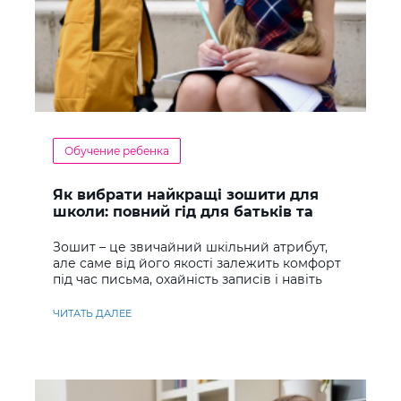
Обучение ребенка
Як вибрати найкращі зошити для
школи: повний гід для батьків та
учнів
Зошит – це звичайний шкільний атрибут,
але саме від його якості залежить комфорт
під час письма, охайність записів і навіть
ставлення до навчання
ЧИТАТЬ ДАЛЕЕ