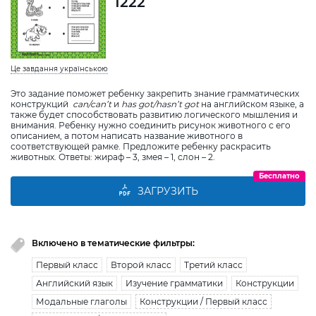
1222
Це завдання українською
Это задание поможет ребенку закрепить знание грамматических
конструкций
can
/
can
’
t
и
has
got
/
hasn
’
t
got
на английском языке, а
также будет способствовать развитию логического мышления и
внимания. Ребенку нужно соединить рисунок животного с его
описанием, а потом написать название животного в
соответствующей рамке. Предложите ребенку раскрасить
животных. Ответы: жираф – 3, змея – 1, слон – 2.
Бесплатно
ЗАГРУЗИТЬ
Включено в тематические фильтры:
Первый класс
Второй класс
Третий класс
Английский язык
Изучение грамматики
Конструкции
Модальные глаголы
Конструкции / Первый класс