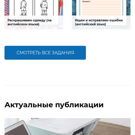
Раскрашиваем одежду (на
Ищем и исправляем ошибки
английском языке)
(английский язык)
Задание, которое поможет ребенку
Задание, которое поможет ребенку
закрепить знания о названиях
научиться искать и исправлять
цветов и предметов одежды на
ошибки в тексте на английском
английском языке
языке
СМОТРЕТЬ ВСЕ ЗАДАНИЯ
БОЛЬШЕ
БОЛЬШЕ
Актуальные публикации