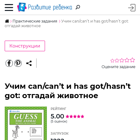
Практические задания
Учим can/can’t и has got/hasn’t got:
отгадай животное
Конструкции
Оцените задание
Учим can/can’t и has got/hasn’t
got: отгадай животное
РЕЙТИНГ
5.00
(5 оценок)
ЗАГРУЗОК