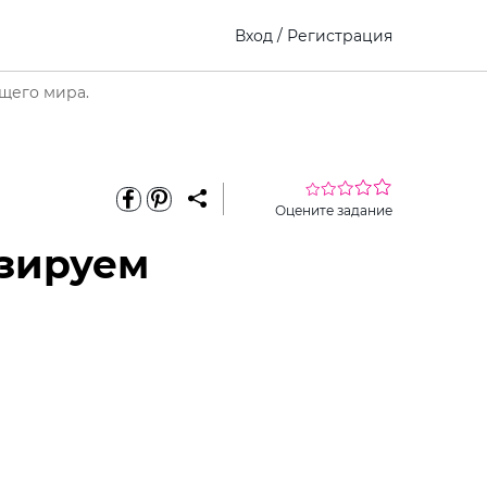
Вход
/
Регистрация
щего мира.
Оцените задание
изируем
еріть
Виберите
Как это
премиум
ину
ребенка
работает?
доступ