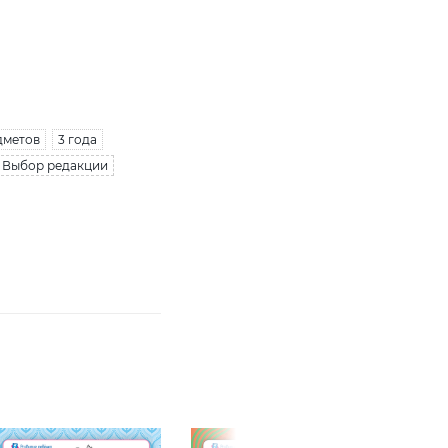
дметов
3 года
/ Выбор редакции