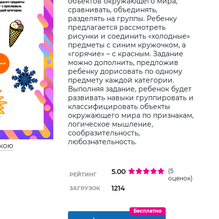
объектов окружающего мира,
сравнивать, объединять,
Дод
разделять на группы. Ребенку
дитин
предлагается рассмотреть
рисунки и соединить «холодные»
предметы с синим кружочком, а
«горячие» – с красным. Задание
можно дополнить, предложив
ребенку дорисовать по одному
предмету каждой категории.
Выполняя задание, ребенок будет
развивать навыки группировать и
классифицировать объекты
окружающего мира по признакам,
логическое мышление,
сообразительность,
любознательность.
ькою
5.00
(5
РЕЙТИНГ
оценок)
1214
ЗАГРУЗОК
Бесплатно