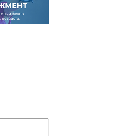
ЖМЕНТ
оторый важно
о возраста.