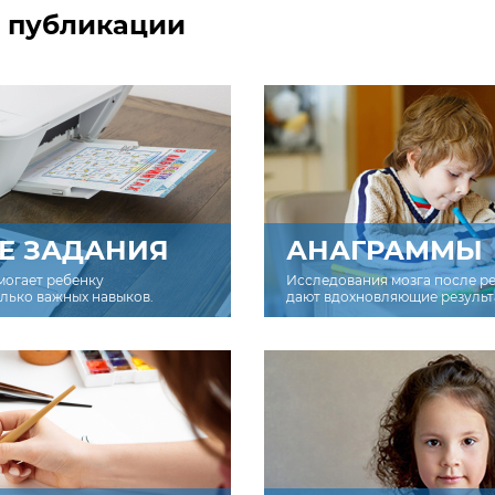
 публикации
Е ЗАДАНИЯ
АНАГРАММЫ
могает ребенку
Исследования мозга после р
олько важных навыков.
дают вдохновляющие результ