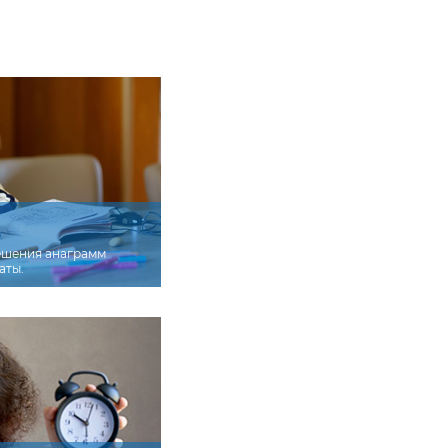
ешения анаграмм
аты.