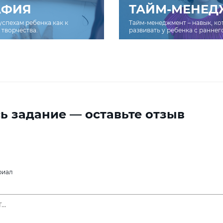
АФИЯ
ТАЙМ-МЕНЕД
успехам ребенка как к
Тайм-менеджмент – навык, к
творчества.
развивать у ребенка с раннег
ь задание — оставьте отзыв
риал