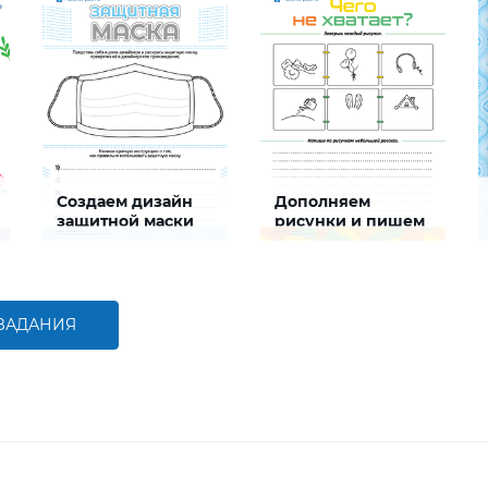
Создаем дизайн
Дополняем
защитной маски
рисунки и пишем
историю
Задание будет
Задание будет
способствовать развитию
способствовать
творческих способностей,
формированию речевой
формированию
компетентности, развитию
здоровьесберегающей
умения писать истории
 ЗАДАНИЯ
компетентности
БОЛЬШЕ
БОЛЬШЕ