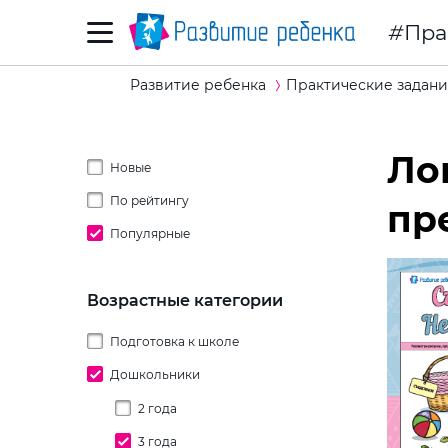
Пра
Развитие ребенка
Практические задани
Ло
Новые
По рейтингу
пр
Популярные
Возрастные категории
Подготовка к школе
Дошкольники
2 года
3 года