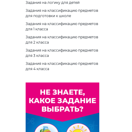
категори
Задания на логику для детей
Буква Z
«неживое
Буква Т
Буква Ф
сортиро
Задания на классификацию предметов
для подготовки к школе
Буква У
Буква Х
СКАЧАТЬ
Задания на классификацию предметов
Буква Ф
Буква Ц
для 1 класса
Буква Х
Буква Ч
Задания на классификацию предметов
для 2 класса
Буква Ц
Буква Ш
Задания на классификацию предметов
Буква Ч
Буква Щ
для 3 класса
Задания на классификацию предметов
Буква Ш
Буква Ь
для 4 класса
Буква Щ
Буква Ы
Буква Ь
Буква Ъ
Буква Ю
Буква Э
Буква Я
Буква Ю
Буква Я