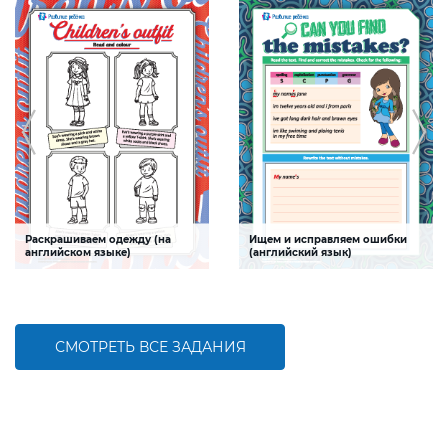
Раскрашиваем одежду (на
Ищем и исправляем ошибки
английском языке)
(английский язык)
Задание, которое поможет ребенку
Задание, которое поможет ребенку
закрепить знания о названиях
научиться искать и исправлять
цветов и предметов одежды на
ошибки в тексте на английском
английском языке
языке
СМОТРЕТЬ ВСЕ ЗАДАНИЯ
БОЛЬШЕ
БОЛЬШЕ