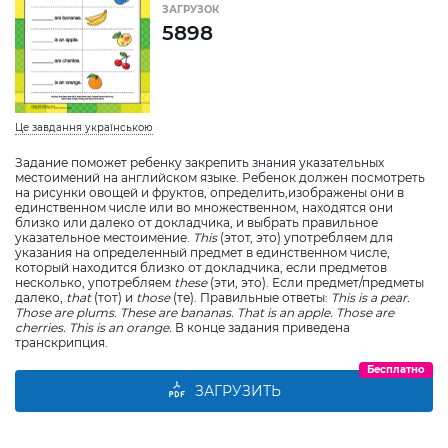
ЗАГРУЗОК
5898
Це завдання українською
Задание поможет ребенку закрепить знания указательных
местоимений на английском языке. Ребенок должен посмотреть
на рисунки овощей и фруктов, определить,изображены они в
единственном числе или во множественном, находятся они
близко или далеко от докладчика, и выбрать правильное
указательное местоимение.
This
(этот, это) употребляем для
указания на определенный предмет в единственном числе,
который находится близко от докладчика, если предметов
несколько, употребляем
these
(эти, это). Если предмет/предметы
далеко,
that
(тот) и
those
(те). Правильные ответы:
This
is a pear.
Those are plums. These are bananas. That is an apple. Those are
cherries. This is an orange.
В конце задания приведена
транскрипция.
Бесплатно
ЗАГРУЗИТЬ