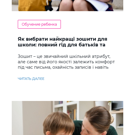
Обучение ребенка
Як вибрати найкращі зошити для
школи: повний гід для батьків та
учнів
Зошит – це звичайний шкільний атрибут,
але саме від його якості залежить комфорт
під час письма, охайність записів і навіть
ставлення до навчання
ЧИТАТЬ ДАЛЕЕ