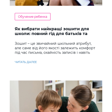
Обучение ребенка
Як вибрати найкращі зошити для
школи: повний гід для батьків та
учнів
Зошит – це звичайний шкільний атрибут,
але саме від його якості залежить комфорт
під час письма, охайність записів і навіть
ставлення до навчання
ЧИТАТЬ ДАЛЕЕ