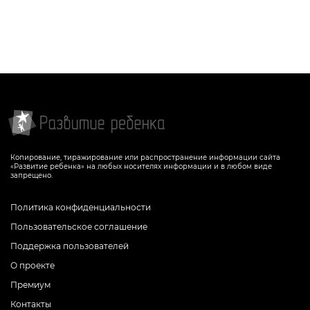
Задание поможет ребенку научиться
Задание поможет ребенку научиться
расшифровывать метаграммы,
расшифровывать метаграммы,
обогатить словарный запас, развить
обогатить словарный запас, развить
логическое мышление, внимание
логическое мышление, внимание
СКАЧАТЬ
СКАЧАТЬ
Копирование, тиражирование или распространение информации сайта
«Развитие ребенка» на любых носителях информации и в любом виде
запрещено.
Политика конфиденциальности
Пользовательское соглашение
Поддержка пользователей
О проекте
Премиум
Контакты