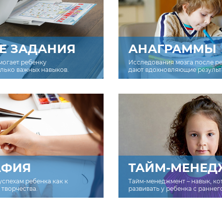
Е ЗАДАНИЯ
АНАГРАММЫ
могает ребенку
Исследования мозга после р
олько важных навыков.
дают вдохновляющие результ
АФИЯ
ТАЙМ-МЕНЕД
успехам ребенка как к
Тайм-менеджмент – навык, к
творчества.
развивать у ребенка с раннег