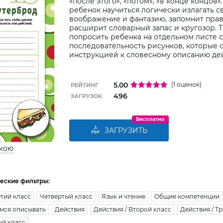
«после этого», «потом», «в конце концов»
ребенок научиться логически излагать с
воображение и фантазию, запомнит прав
расширит словарный запас и кругозор. 
попросить ребенка на отдельном листе с
последовательность рисунков, которые 
инструкцией к словесному описанию де
5.00
(1 оценок)
РЕЙТИНГ
496
ЗАГРУЗОК
Бесплатно
ЗАГРУЗИТЬ
ькою
еские фильтры:
тий класс
Четвертый класс
Язык и чтение
Общие компетенции
мся описывать
Действия
Действия / Второй класс
Действия / Т
ый класс