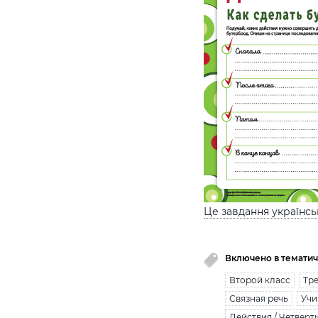
Це завдання українс
Включено в тематич
Второй класс
Тре
Связная речь
Учи
Действия / Четверт