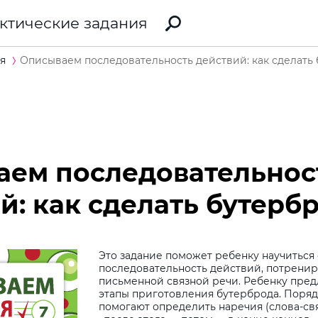
ктические задания
я
Описываем последовательность действий: как сделать
аем последовательнос
й: как сделать бутерб
Это задание поможет ребенку научиться
последовательность действий, потренир
письменной связной речи. Ребенку пред
этапы приготовления бутерброда. Поря
помогают определить наречия (слова-свя