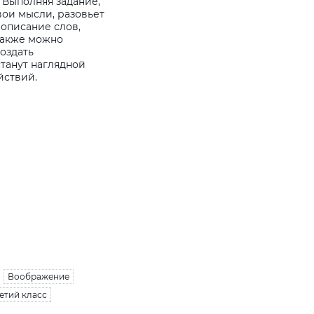
. Выполняя задание,
вои мысли, разовьет
описание слов,
Также можно
оздать
станут наглядной
йствий.
Воображение
ретий класс