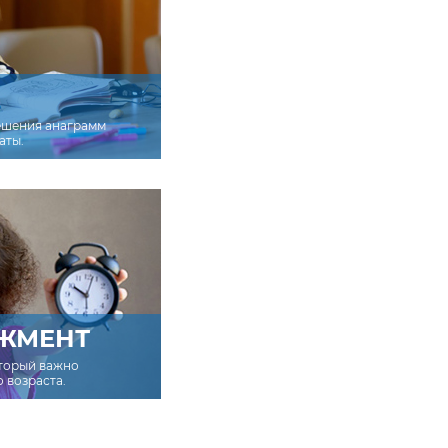
ешения анаграмм
аты.
ЖМЕНТ
оторый важно
о возраста.