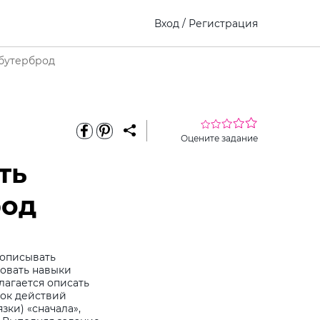
Вход
/
Регистрация
 бутерброд
Оцените задание
ть
род
 описывать
овать навыки
лагается описать
док действий
зки) «сначала»,