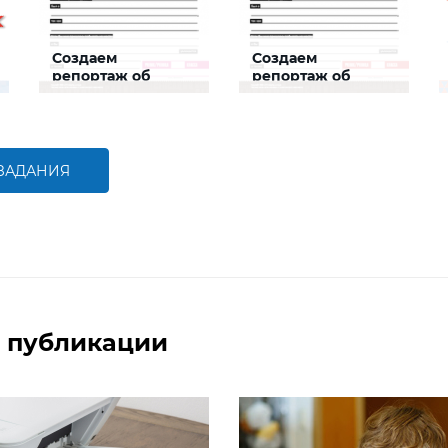
Создаем
Создаем
репортаж об
репортаж об
учительнице
учителе
Задание будет
Задание будет
способствовать
способствовать
формированию речевой
формированию речевой
компетентности, развитию
компетентности, развитию
умения писать статью в
умения писать статью в
 ЗАДАНИЯ
газету по шаблону.
газету по шаблону.
БОЛЬШЕ
БОЛЬШЕ
 публикации