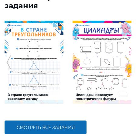
задания
В стране треугольников:
Цилиндры: исследуем
развиваем логику
геометрические фигуры
Задание будет способствовать
Задание будет способствовать
развитию логического мышления
формированию представления о
цилиндре
СМОТРЕТЬ ВСЕ ЗАДАНИЯ
БОЛЬШЕ
БОЛЬШЕ