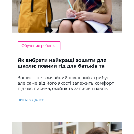
Обучение ребенка
Як вибрати найкращі зошити для
школи: повний гід для батьків та
учнів
Зошит – це звичайний шкільний атрибут,
але саме від його якості залежить комфорт
під час письма, охайність записів і навіть
ставлення до навчання
ЧИТАТЬ ДАЛЕЕ