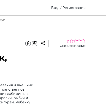
Вход
/
Регистрация
руг
Оцените задание
к,
азвания и внешний
странственное
жит лабиринт, в
оровки, рыбки и
фигурам. Ребенку