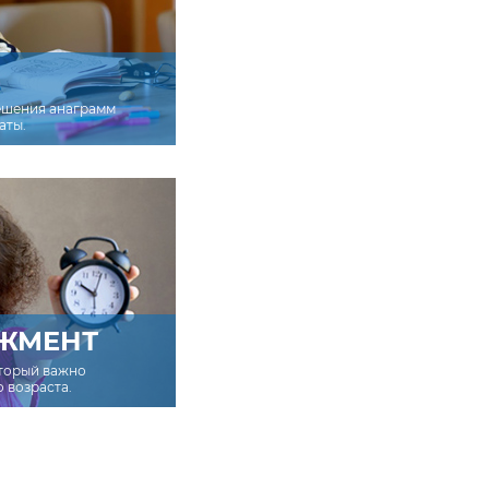
ешения анаграмм
аты.
ЖМЕНТ
оторый важно
о возраста.