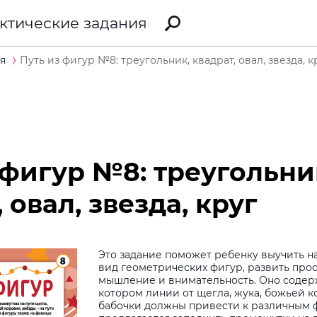
ктические задания
я
Путь из фигур №8: треугольник, квадрат, овал, звезда, к
 фигур №8: треугольни
 овал, звезда, круг
Это задание поможет ребенку выучить н
вид геометрических фигур, развить про
мышление и внимательность. Оно содер
котором линии от щегла, жука, божьей к
бабочки должны привести к различным 