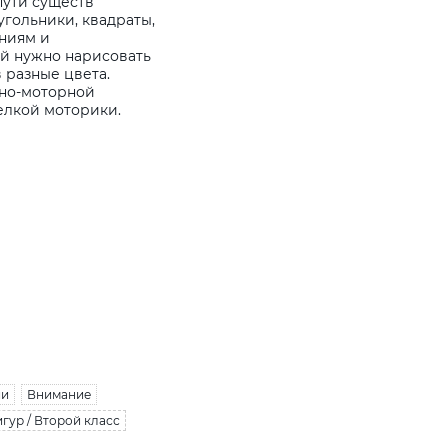
пути существ
гольники, квадраты,
иниям и
ей нужно нарисовать
 разные цвета.
ьно-моторной
елкой моторики.
ии
Внимание
гур / Второй класс