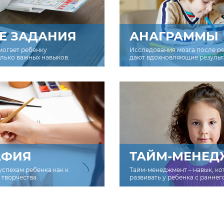
Е ЗАДАНИЯ
АНАГРАММЫ
могает ребенку
Исследования мозга после р
олько важных навыков.
дают вдохновляющие результ
АФИЯ
ТАЙМ-МЕНЕД
успехам ребенка как к
Тайм-менеджмент – навык, к
творчества.
развивать у ребенка с раннег