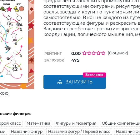
предлагается заполнить промежутки на 
соответствующими фигурами, рисуя треу
овалы, звезды и круги по пунктирным л
самостоятельно. В конце каждого из пут
соответствующие фигуры и раскрасить в
Задание способствует развитию зрител
координации, логического мышления, м
0.00
(0 оценок)
РЕЙТИНГ
475
ЗАГРУЗОК
Бесплатно
ЗАГРУЗИТЬ
ькою
еские фильтры:
орой класс
Математика
Фигуры и геометрия
Общие компетенц
ами
Названия фигур
Названия фигур / Первый класс
Названия фи