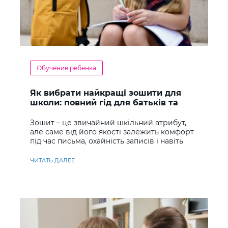
Обучение ребенка
Як вибрати найкращі зошити для
школи: повний гід для батьків та
учнів
Зошит – це звичайний шкільний атрибут,
але саме від його якості залежить комфорт
під час письма, охайність записів і навіть
ставлення до навчання
ЧИТАТЬ ДАЛЕЕ