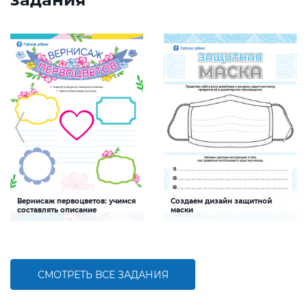
Вернисаж первоцветов: учимся
Создаем дизайн защитной
составлять описание
маски
Задание будет способствовать
Задание будет способствовать
формированию умения составлять
развитию творческих способностей,
краткое описание
формированию
здоровьесберегающей
компетентности
СМОТРЕТЬ ВСЕ ЗАДАНИЯ
БОЛЬШЕ
БОЛЬШЕ