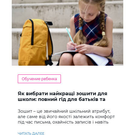
Обучение ребенка
Як вибрати найкращі зошити для
школи: повний гід для батьків та
учнів
Зошит – це звичайний шкільний атрибут,
але саме від його якості залежить комфорт
під час письма, охайність записів і навіть
ставлення до навчання
ЧИТАТЬ ДАЛЕЕ