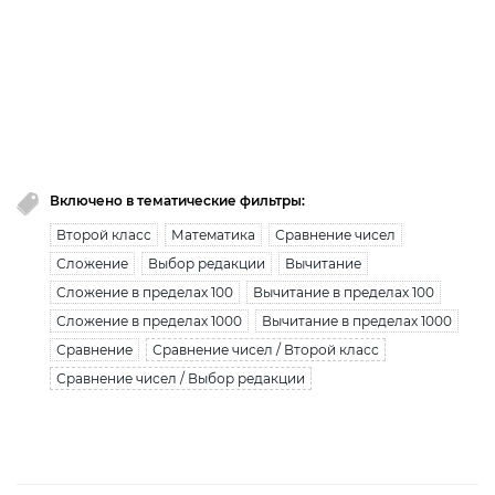
премиум доступ закончился!
Вы исчерпали лимит бесплатной загрузки. Для
загрузки получите безлимитный доступ.
узнать больше
Включено в тематические фильтры:
Второй класс
Математика
Сравнение чисел
Сложение
Выбор редакции
Вычитание
Сложение в пределах 100
Вычитание в пределах 100
Сложение в пределах 1000
Вычитание в пределах 1000
Сравнение
Сравнение чисел / Второй класс
Сравнение чисел / Выбор редакции