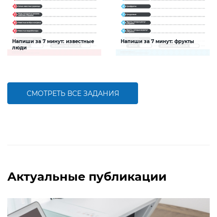
Напиши за 7 минут: известные
Напиши за 7 минут: фрукты
люди
Задание будет способствовать
Задание будет способствовать
расширению словарного запаса и
расширению словарного запаса и
активизации познавательной
активизации познавательной
деятельности детей
деятельности детей
СМОТРЕТЬ ВСЕ ЗАДАНИЯ
БОЛЬШЕ
БОЛЬШЕ
Актуальные публикации