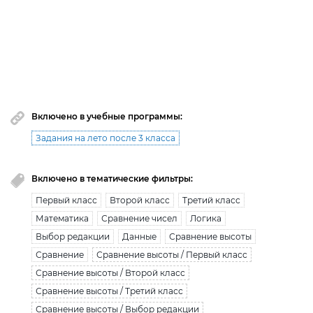
премиум доступ закончился!
Вы исчерпали лимит бесплатной загрузки. Для
загрузки получите безлимитный доступ.
узнать больше
Включено в учебные программы:
Задания на лето после 3 класса
Включено в тематические фильтры:
Первый класс
Второй класс
Третий класс
Математика
Сравнение чисел
Логика
Выбор редакции
Данные
Сравнение высоты
Сравнение
Сравнение высоты / Первый класс
Сравнение высоты / Второй класс
Сравнение высоты / Третий класс
Сравнение высоты / Выбор редакции