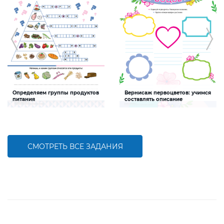
Определяем группы продуктов
Вернисаж первоцветов: учимся
питания
составлять описание
Задание будет способствовать
Задание будет способствовать
развитию социальной и
формированию умения составлять
здоровьесберегающей
краткое описание
компетентностей учеников и учениц
СМОТРЕТЬ ВСЕ ЗАДАНИЯ
БОЛЬШЕ
БОЛЬШЕ