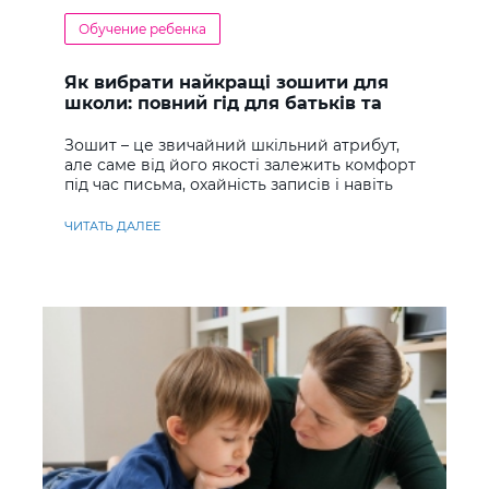
Обучение ребенка
Як вибрати найкращі зошити для
школи: повний гід для батьків та
учнів
Зошит – це звичайний шкільний атрибут,
але саме від його якості залежить комфорт
під час письма, охайність записів і навіть
ставлення до навчання
ЧИТАТЬ ДАЛЕЕ