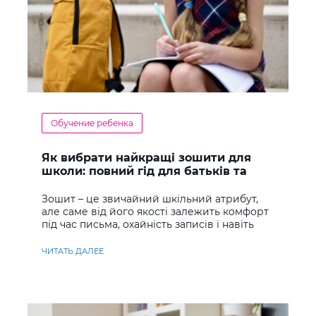
Обучение ребенка
Як вибрати найкращі зошити для
школи: повний гід для батьків та
учнів
Зошит – це звичайний шкільний атрибут,
але саме від його якості залежить комфорт
під час письма, охайність записів і навіть
ставлення до навчання
ЧИТАТЬ ДАЛЕЕ