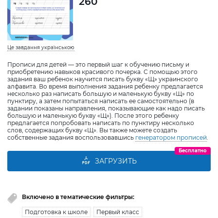
260
Це завдання українською
Прописи для детей — это первый шаг к обучению письму и
приобретению навыков красивого почерка. С помощью этого
задания ваш ребенок научится писать букву «Щ» украинского
алфавита. Во время выполнения задания ребенку предлагается
несколько раз написать большую и маленькую букву «Щ» по
пунктиру, а затем попытаться написать ее самостоятельно (в
задании показаны направления, показывающие как надо писать
большую и маленькую букву «Щ»). После этого ребенку
предлагается попробовать написать по пунктиру несколько
слов, содержащих букву «Щ». Вы также можете создать
собственные задания воспользовавшись
генератором прописей
.
Бесплатно
ЗАГРУЗИТЬ
Включено в тематические фильтры:
Подготовка к школе
Первый класс