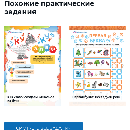
Похожие практические
задания
КУКУзавр: создаем животное
Первая буква: исследуем речь
из букв
Задание будет способствовать
Задание будет способствовать
развитию мелкой моторики, умения
формированию речевой
распознавать буквы и шрифты среди
компетентности ребенка,
печатных текстов
обогащению словарного запаса
СМОТРЕТЬ ВСЕ ЗАДАНИЯ