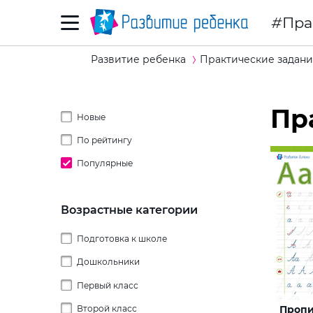
Пра
Развитие ребенка
Практические задани
Пр
Новые
По рейтингу
Популярные
Возрастные категории
Подготовка к школе
Дошкольники
Первый класс
2 года
Пропи
Второй класс
3 года
Пропи