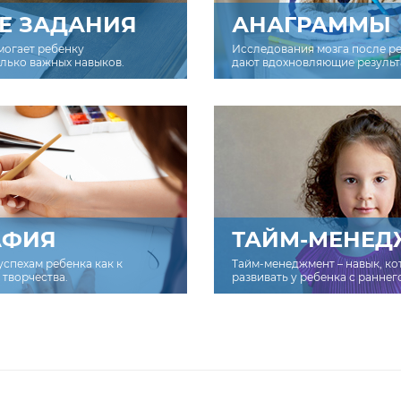
Е ЗАДАНИЯ
АНАГРАММЫ
могает ребенку
Исследования мозга после р
олько важных навыков.
дают вдохновляющие результ
АФИЯ
ТАЙМ-МЕНЕД
успехам ребенка как к
Тайм-менеджмент – навык, к
творчества.
развивать у ребенка с раннег