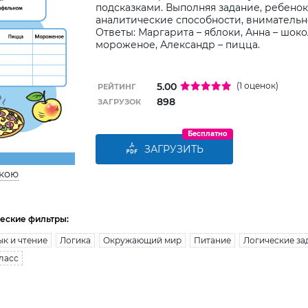
подсказками. Выполняя задание, ребенок
аналитические способности, внимательно
Ответы: Маргарита – яблоки, Анна – шоко
мороженое, Александр – пицца.
5.00
(1 оценок)
РЕЙТИНГ
898
ЗАГРУЗОК
Бесплатно
ЗАГРУЗИТЬ
ькою
еские фильтры:
ык и чтение
Логика
Окружающий мир
Питание
Логические за
ласс