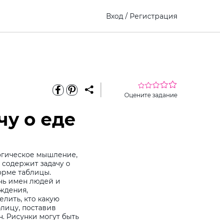
Вход
/
Регистрация
Оцените задание
чу о еде
огическое мышление,
 содержит задачу о
орме таблицы.
нь имен людей и
рждения,
лить, кто какую
блицу, поставив
. Рисунки могут быть