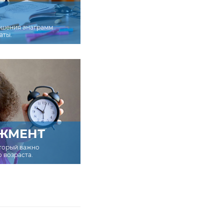
ешения анаграмм
аты.
ЖМЕНТ
оторый важно
о возраста.