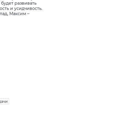
 будет развивать
сть и усидчивость.
лад, Максим –
дачи