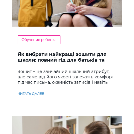
Обучение ребенка
Як вибрати найкращі зошити для
школи: повний гід для батьків та
учнів
Зошит – це звичайний шкільний атрибут,
але саме від його якості залежить комфорт
під час письма, охайність записів і навіть
ставлення до навчання
ЧИТАТЬ ДАЛЕЕ