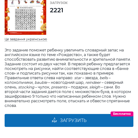
ЗАГРУЗОК
2221
Це завдання українською
Это задание поможет ребенку увеличить словарный запас на
английском языке по теме «Рождество», а также будет
способствовать развитию внимательности и зрительной памяти.
Задание состоит из двух частей. В первой ребенку предлагается
посмотреть на рисунки, найти соответствующие слова в «банке
слов» и подписать рисунки так, как показано в примере.
Правильные ответы слева направо:
star
– звезда,
bells
–
колокольчики,
bauble
– новогодний шар,
reindeer
– северный
олень,
stocking
– чулок,
presents
– подарки,
sleigh
– сани. Во
второй части задания дается поле с множеством букв, в котором
зашифровано 9 только что написанных ребенком слов. Нужно
внимательно рассмотреть поле, отыскать и обвести спрятанные
слова.
Бесплатно
ЗАГРУЗИТЬ