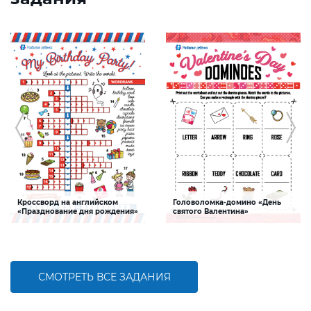
Кроссворд на английском
Головоломка-домино «День
«Празднование дня рождения»
святого Валентина»
(английский язык)
Задание, которое поможет ребенку
Задание поможет ребенку не только
пополнить словарный запас по теме
расширить словарный запас по теме
«Празднование дня рождения» на
«День святого Валентина» на
английском языке
английском языке
СМОТРЕТЬ ВСЕ ЗАДАНИЯ
БОЛЬШЕ
БОЛЬШЕ