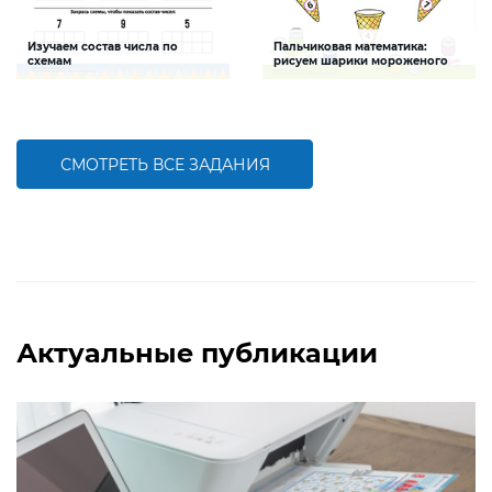
Изучаем состав числа по
Пальчиковая математика:
схемам
рисуем шарики мороженого
Задание будет способствовать
Задание будет способствовать
формированию математической
развитию мелкой моторики, умения
компетентности детей,
осуществлять счет пределах 10
закреплению навыка счета в
пределах 10
СМОТРЕТЬ ВСЕ ЗАДАНИЯ
БОЛЬШЕ
БОЛЬШЕ
Актуальные публикации