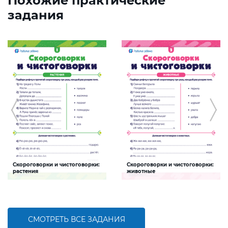
Похожие практические
задания
Скороговорки и чистоговорки:
Скороговорки и чистоговорки:
растения
животные
Задание будет способствовать
Задание будет способствовать
формированию речевой
формированию речевой
компетентности ребенка, развитию
компетентности ребенка, развитию
правильной артикуляции
правильной артикуляции
СМОТРЕТЬ ВСЕ ЗАДАНИЯ
БОЛЬШЕ
БОЛЬШЕ