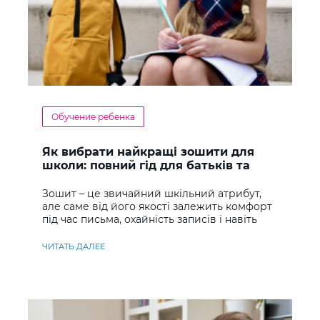
Обучение ребенка
Як вибрати найкращі зошити для
школи: повний гід для батьків та
учнів
Зошит – це звичайний шкільний атрибут,
але саме від його якості залежить комфорт
під час письма, охайність записів і навіть
ставлення до навчання
ЧИТАТЬ ДАЛЕЕ