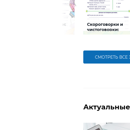
ем
Знайки-читайки:
Скороговорки и
обобщаем
чистоговорки:
изученное
растения
Задание будет
Задание будет
способствовать
способствовать
чевой
формированию
формированию речевой
ебенка,
читательской
компетентности ребенка,
речи,
компетентности ребенка,
развитию правильной
СМОТРЕТЬ ВСЕ
свои
обобщению знаний
артикуляции
ребенка о жанрах
БОЛЬШЕ
БОЛЬШЕ
народного творчества
Актуальные