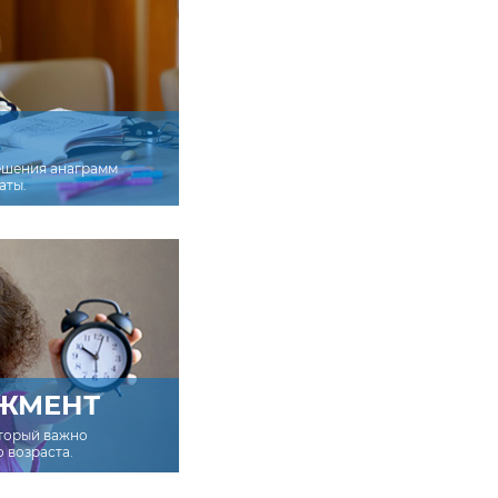
ешения анаграмм
аты.
ЖМЕНТ
оторый важно
о возраста.