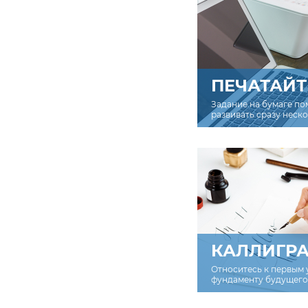
ПЕЧАТАЙТ
Задание на бумаге по
развивать сразу неск
КАЛЛИГР
Относитесь к первым 
фундаменту будущего 