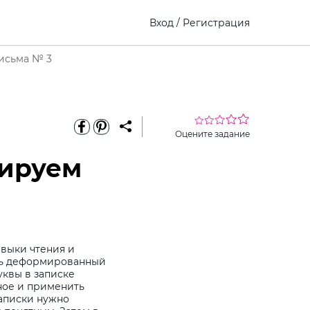
Вход
/
Регистрация
письма № 3
Оцените задание
нируем
авыки чтения и
ить деформированный
уквы в записке
ное и применить
записки нужно