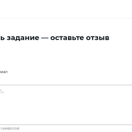
ь задание — оставьте отзыв
риал
символов