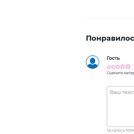
Понравилос
Гость
Оцените мате
Осталось
1000