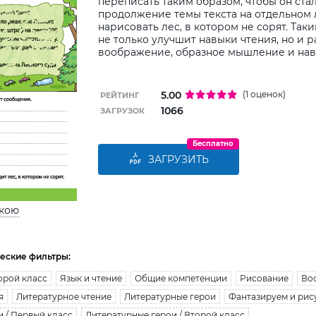
переписать таким образом, чтобы он ста
продолжение темы текста на отдельном 
нарисовать лес, в котором не сорят. Та
не только улучшит навыки чтения, но и р
воображение, образное мышление и нав
5.00
(1 оценок)
РЕЙТИНГ
1066
ЗАГРУЗОК
Бесплатно
ЗАГРУЗИТЬ
ькою
еские фильтры:
орой класс
Язык и чтение
Общие компетенции
Рисование
Во
я
Литературное чтение
Литературные герои
Фантазируем и рис
 / Первый класс
Литературные герои / Второй класс