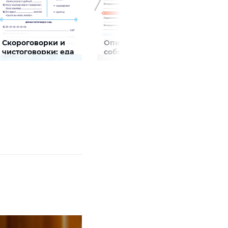
Скороговорки и
Описываем
Допо
чистоговорки: еда
собственное
рису
отношение к
исто
Задание будет
Задание будет
Задание
решениям
способствовать
способствовать
способс
персонажей
формированию речевой
формированию речевой
формир
компетентности ребенка,
компетентности ребенка,
компете
развитию правильной
развитию умения
умения 
артикуляции
аргументировать
собственное мнение
БОЛЬШЕ
БОЛЬШЕ
БОЛЬ