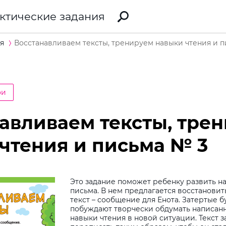
ктические задания
я
Восстанавливаем тексты, тренируем навыки чтения и 
ои
авливаем тексты, тре
чтения и письма № 3
Это задание поможет ребенку развить н
письма. В нем предлагается восстанов
текст – сообщение для Енота. Затертые б
побуждают творчески обдумать написан
навыки чтения в новой ситуации. Текст 