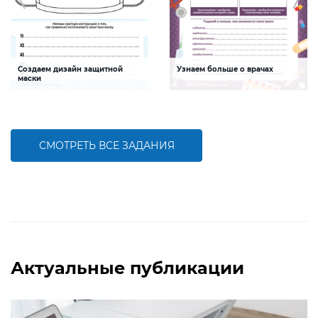
Создаем дизайн защитной
Узнаем больше о врачах
маски
Задание будет способствовать
Задание будет способствовать
развитию творческих способностей,
формированию социальной и
формированию
здоровьесберегающей
здоровьесберегающей
компетентностей детей
компетентности
СМОТРЕТЬ ВСЕ ЗАДАНИЯ
БОЛЬШЕ
БОЛЬШЕ
Актуальные публикации