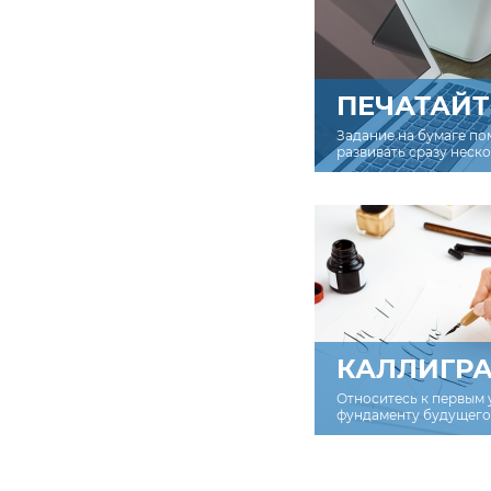
ПЕЧАТАЙТ
Задание на бумаге по
развивать сразу неск
КАЛЛИГР
Относитесь к первым 
фундаменту будущего 