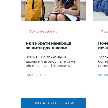
Обучение ребенка
Раз
Як вибрати найкращі
Поч
зошити для школи:
печа
повний гід для батьків та
реб
учнів
Зошит – це звичайний
Задан
шкільний атрибут, але саме
боле
від його якості залежить
помо
комфорт під час письма,
сраз
охайність записів і навіть
навы
ЧИТАТЬ ДАЛЕЕ
ЧИТАТ
ставлення до навчання
СМОТРЕТЬ ВСЕ СТАТЬИ