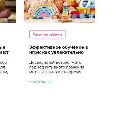
Развитие ребенка
ые
Эффективное обучение в
гают
игре: как увлекательно
кий
развивать логику у
дошкольников
особ
Дошкольный возраст – это
для
период активного познания
ным,
мира. Именно в это время
ребенок учится
анализировать и находить
ЧИТАТЬ ДАЛЕЕ
решения