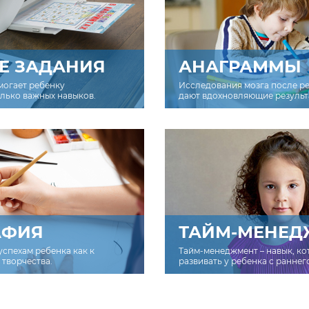
Е ЗАДАНИЯ
АНАГРАММЫ
могает ребенку
Исследования мозга после р
олько важных навыков.
дают вдохновляющие результ
АФИЯ
ТАЙМ-МЕНЕД
успехам ребенка как к
Тайм-менеджмент – навык, к
творчества.
развивать у ребенка с раннег