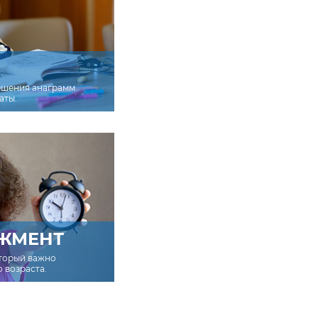
ешения анаграмм
аты.
ЖМЕНТ
оторый важно
о возраста.