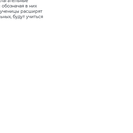
илагательные
 обозначая в них
и ученицы расширят
ных, будут учиться