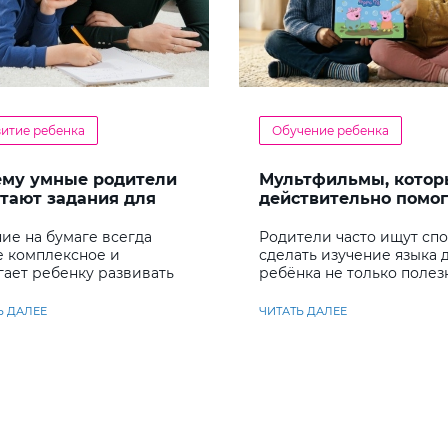
витие ребенка
Обучение ребенка
ему умные родители
Мультфильмы, котор
тают задания для
действительно помо
енка
детям учить английс
ие на бумаге всегда
Родители часто ищут сп
е комплексное и
сделать изучение языка 
гает ребенку развивать
ребёнка не только полез
у несколько важных
но и увлекательным
ков
Ь ДАЛЕЕ
ЧИТАТЬ ДАЛЕЕ