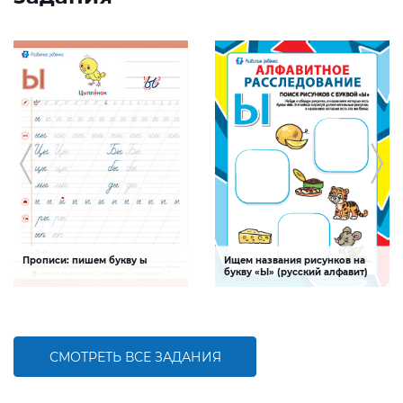
Прописи: пишем букву ы
Ищем названия рисунков на
букву «Ы» (русский алфавит)
Задание будет способствовать
Задание, поможет ребенку изучить
формированию графо-моторных
буквы русского алфавита, развивать
навыков написания буквы ы
логическое мышление и творческие
способности
СМОТРЕТЬ ВСЕ ЗАДАНИЯ
БОЛЬШЕ
БОЛЬШЕ