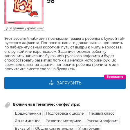
98
Це завдання українською
Этот веселый лабиринт познакомит вашего ребенка с буквой «Ы»
русского алфавита. Попросите вашего дошкольника проложить
по лабиринту самый короткий путь от выдры к мылу, нарисовав
его ручкой или карандашом. Задание поможет ребенку
запомнить написание буквы «Ы» русского алфавита и будет
способствовать развитию логики и мелкой моторики рук. Во
время выполнения задания попросите ребенка прочитать или
прочитайте вместе слова на букву «Ы».
Бесплатно
ЗАГРУЗИТЬ
Включено в тематические фильтры:
Дошкольники
Подготовка к школе
Первый класс
Язык и чтение
Развитие моторики
Русский алфавит
Буква Ы
Общие компетенции
Учим буквы