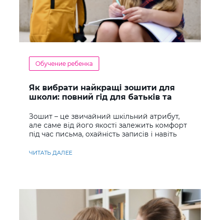
Обучение ребенка
Як вибрати найкращі зошити для
школи: повний гід для батьків та
учнів
Зошит – це звичайний шкільний атрибут,
але саме від його якості залежить комфорт
під час письма, охайність записів і навіть
ставлення до навчання
ЧИТАТЬ ДАЛЕЕ