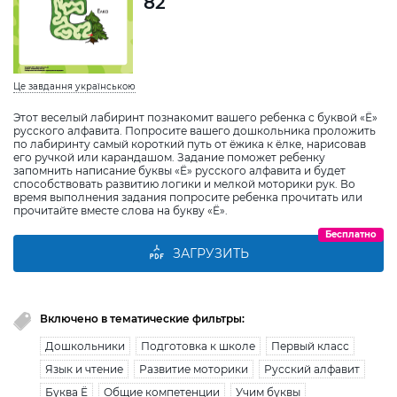
82
Це завдання українською
Этот веселый лабиринт познакомит вашего ребенка с буквой «Ё»
русского алфавита. Попросите вашего дошкольника проложить
по лабиринту самый короткий путь от ёжика к ёлке, нарисовав
его ручкой или карандашом. Задание поможет ребенку
запомнить написание буквы «Ё» русского алфавита и будет
способствовать развитию логики и мелкой моторики рук. Во
время выполнения задания попросите ребенка прочитать или
прочитайте вместе слова на букву «Ё».
Бесплатно
ЗАГРУЗИТЬ
Включено в тематические фильтры:
Дошкольники
Подготовка к школе
Первый класс
Язык и чтение
Развитие моторики
Русский алфавит
Буква Ё
Общие компетенции
Учим буквы