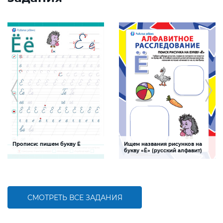
Прописи: пишем букву Ё
Ищем названия рисунков на
букву «Ё» (русский алфавит)
Задание будет способствовать
Задание, поможет ребенку изучить
формированию графо-моторных
буквы русского алфавита, развивать
навыков написания буквы Ё
логическое мышление и творческие
способности
СМОТРЕТЬ ВСЕ ЗАДАНИЯ
БОЛЬШЕ
БОЛЬШЕ