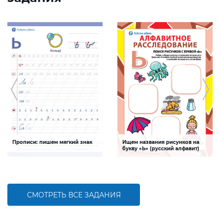
Прописи: пишем мягкий знак
Ищем названия рисунков на
букву «Ь» (русский алфавит)
Задание будет способствовать
Задание, поможет ребенку изучить
формированию графо-моторных
буквы русского алфавита, развивать
навыков написания мягкого знака
логическое мышление и творческие
способности
СМОТРЕТЬ ВСЕ ЗАДАНИЯ
БОЛЬШЕ
БОЛЬШЕ