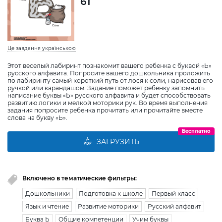
61
Це завдання українською
Этот веселый лабиринт познакомит вашего ребенка с буквой «Ь»
русского алфавита. Попросите вашего дошкольника проложить
по лабиринту самый короткий путь от лося к соли, нарисовав его
ручкой или карандашом. Задание поможет ребенку запомнить
написание буквы «Ь» русского алфавита и будет способствовать
развитию логики и мелкой моторики рук. Во время выполнения
задания попросите ребенка прочитать или прочитайте вместе
слова на букву «Ь».
Бесплатно
ЗАГРУЗИТЬ
Включено в тематические фильтры:
Дошкольники
Подготовка к школе
Первый класс
Язык и чтение
Развитие моторики
Русский алфавит
Буква Ь
Общие компетенции
Учим буквы