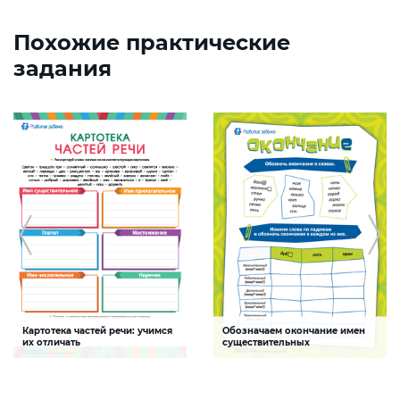
Похожие практические
задания
Картотека частей речи: учимся
Обозначаем окончание имен
их отличать
существительных
Задание будет способствовать
Задание будет способствовать
закреплению знаний о
формированию речевой
самостоятельных частях речи
компетентности детей, развитию