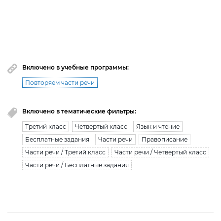
Вы исчерпали лимит бесплатной загрузки. Для
загрузки получите безлимитный доступ.
узнать больше
Включено в учебные программы:
Повторяем части речи
Включено в тематические фильтры:
Третий класс
Четвертый класс
Язык и чтение
Бесплатные задания
Части речи
Правописание
Части речи / Третий класс
Части речи / Четвертый класс
Части речи / Бесплатные задания