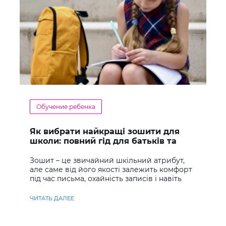
Обучение ребенка
Як вибрати найкращі зошити для
школи: повний гід для батьків та
учнів
Зошит – це звичайний шкільний атрибут,
але саме від його якості залежить комфорт
під час письма, охайність записів і навіть
ставлення до навчання
ЧИТАТЬ ДАЛЕЕ