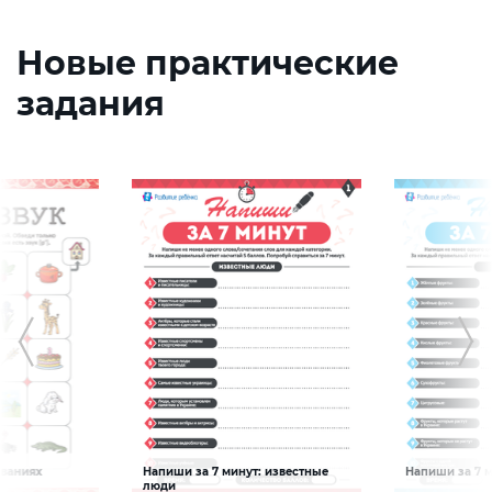
Новые практические
задания
званиях
Напиши за 7 минут: известные
Напиши за 7 м
Словарный запас
Словарный за
люди