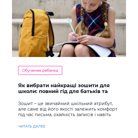
Обучение ребенка
Як вибрати найкращі зошити для
школи: повний гід для батьків та
учнів
Зошит – це звичайний шкільний атрибут,
але саме від його якості залежить комфорт
під час письма, охайність записів і навіть
ставлення до навчання
ЧИТАТЬ ДАЛЕЕ