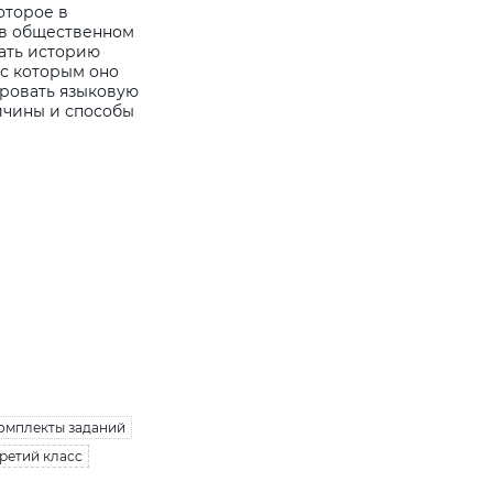
оторое в
 в общественном
ать историю
 с которым оно
ировать языковую
ричины и способы
омплекты заданий
Третий класс