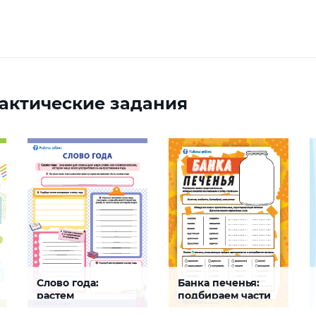
актические задания
Слово года:
Банка печенья:
растем
подбираем части
медиаграмотными
речи