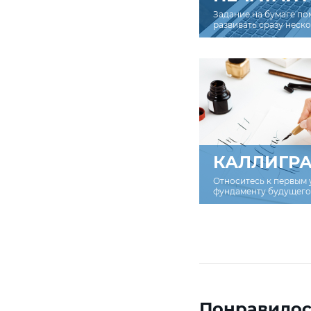
Задание на бумаге по
развивать сразу неск
КАЛЛИГР
Относитесь к первым 
фундаменту будущего 
Понравилос