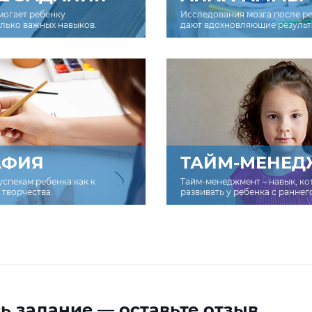
могает ребенку
Исследования мозга после р
олько важных навыков.
дают вдохновляющие результ
АФИЯ
ТАЙМ-МЕНЕД
успехам ребенка как к
Тайм-менеджмент – навык, к
творчества.
развивать у ребенка с раннег
ь задание — оставьте отзыв