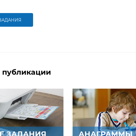
Задание будет
Задание будет
способствовать развитию
способствовать
медиаграмотности
формированию речевой
компетентности ребенка
 ЗАДАНИЯ
БОЛЬШЕ
БОЛЬШЕ
 публикации
Е ЗАДАНИЯ
АНАГРАММЫ