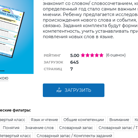
знакомит со словом/ словосочетанием, к
определенный год стало самым важным
мнении. Ребенку предлагается исследов
происхождения нового слова и события,
связано. Задания комплекта будут форм
компетентность, учить устанавливать п
появления новых слов в языке.
5.00
(6 оценок)
РЕЙТИНГ
645
ЗАГРУЗОК
7
СТРАНИЦ
ькою
ЗАГРУЗИТЬ
еские фильтры:
вертый класс
Язык и чтение
Общие компетенции
Внимание
К
Понятия
Значение слов
Словарный запас
Словарный запас / 
Четвертый класс
Словарный запас / Комплекты заданий