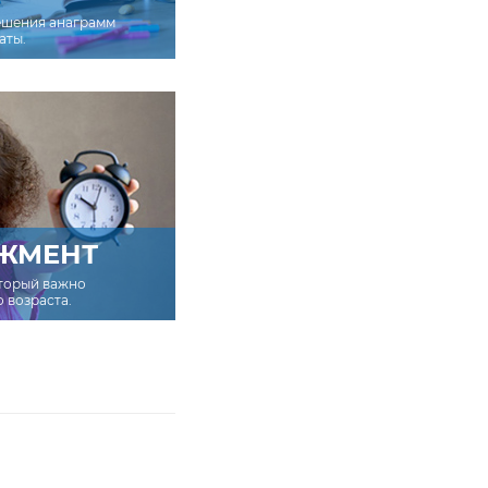
ешения анаграмм
аты.
ЖМЕНТ
оторый важно
о возраста.