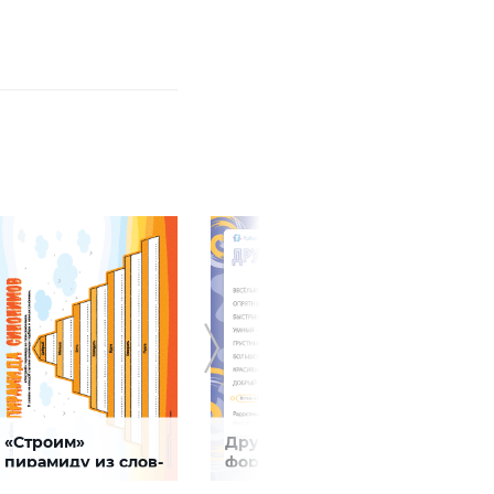
«Строим»
Другими словами:
Ище
пирамиду из слов-
формируем
фраз
синонимов
словарный запас
сино